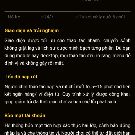
Hỗ trợ
✅
24/7
✅
Ticket xử lý dưới 5 phút
Giao diện và trải nghiệm
Giao diện được tối ưu cho thao tác nhanh, chuyển sảnh
không giật lag và lịch sử cược minh bạch từng phiên. Dù bạn
dùng mobile hay desktop, mọi thao tác đều rõ ràng, menu dễ
định vị và không gây rối mắt.
Tốc độ nạp rút
Người chơi thao tác nạp và rút chỉ mất từ 5–15 phút nhờ liên
kết ngân hàng/ ví điện tử. Quy trình xử lý được công khai,
giúp giảm tối đa thời gian chờ và hạn chế lỗi phát sinh.
Bảo mật tài khoản
Hệ thống bảo mật tích hợp xác thực hai lớp, cảnh báo đăng
nhập lạ và che thông tin ví. Người chơi có thể tự đặt giới hạn