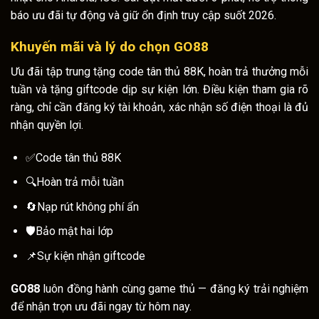
báo ưu đãi tự động và giữ ổn định truy cập suốt 2026.
Khuyến mãi và lý do chọn
GO88
Ưu đãi tập trung tặng code tân thủ 88K, hoàn trả thưởng mỗi
tuần và tặng giftcode dịp sự kiện lớn. Điều kiện tham gia rõ
ràng, chỉ cần đăng ký tài khoản, xác nhận số điện thoại là đủ
nhận quyền lợi.
✅
Code tân thủ 88K
🔍
Hoàn trả mỗi tuần
🔄
Nạp rút không phí ẩn
🛡️
Bảo mật hai lớp
📌
Sự kiện nhận giftcode
GO88
luôn đồng hành cùng game thủ — đăng ký trải nghiệm
để nhận trọn ưu đãi ngay từ hôm nay.