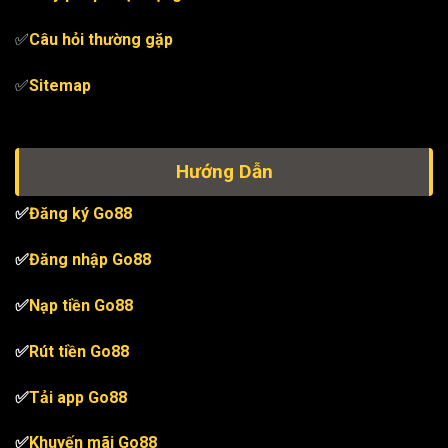
✅
Câu hỏi thường gặp
✅
Sitemap
Hướng Dẫn
✅
Đăng ký Go88
✅
Đăng nhập Go88
✅
Nạp tiền Go88
✅
Rút tiền Go88
✅
Tải app Go88
✅
Khuyến mãi Go88