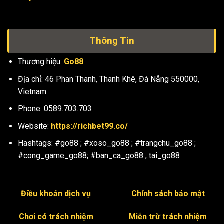
Thông Tin
Thương hiệu:
Go88
Địa chỉ: 46 Phan Thanh, Thanh Khê, Đà Nẵng 550000,
Vietnam
Phone: 0589.703.703
Website:
https://richbet99.co/
Hashtags: #go88 ; #xoso_go88 ; #trangchu_go88 ;
#cong_game_go88; #ban_ca_go88 ; tai_go88
Điều khoản dịch vụ
Chính sách bảo mật
Chơi có trách nhiệm
Miễn trừ trách nhiệm