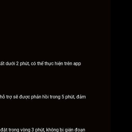
t dưới 2 phút, có thể thực hiện trên app
t hỗ trợ sẽ được phản hồi trong 5 phút, đảm
đặt trong vòng 3 phút, không bị gián đoạn