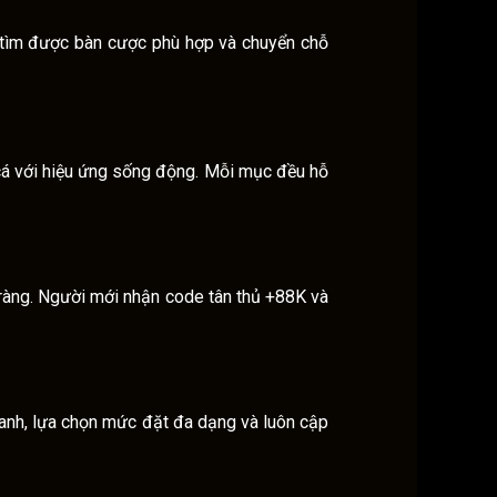
ẫn tìm được bàn cược phù hợp và chuyển chỗ
n cá với hiệu ứng sống động. Mỗi mục đều hỗ
õ ràng. Người mới nhận code tân thủ +88K và
nhanh, lựa chọn mức đặt đa dạng và luôn cập