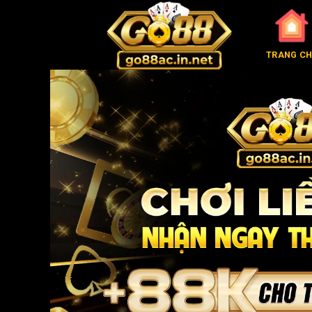
Skip
to
content
TRANG C