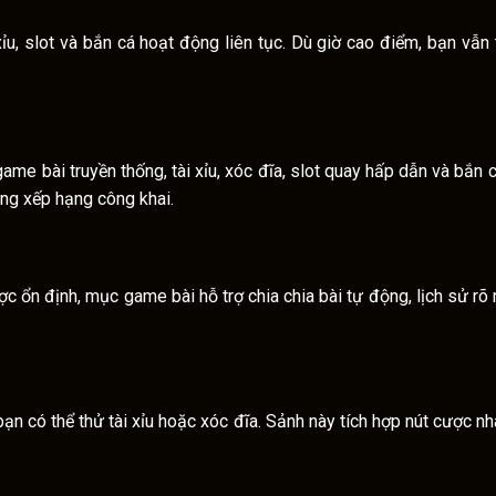
 xỉu, slot và bắn cá hoạt động liên tục. Dù giờ cao điểm, bạn v
game bài truyền thống, tài xỉu, xóc đĩa, slot quay hấp dẫn và bắ
bảng xếp hạng công khai.
c ổn định, mục game bài hỗ trợ chia chia bài tự động, lịch sử r
 bạn có thể thử tài xỉu hoặc xóc đĩa. Sảnh này tích hợp nút cược 