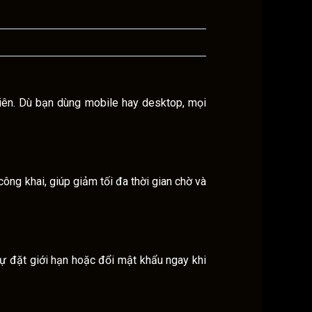
hiên. Dù bạn dùng mobile hay desktop, mọi
công khai, giúp giảm tối đa thời gian chờ và
tự đặt giới hạn hoặc đổi mật khẩu ngay khi