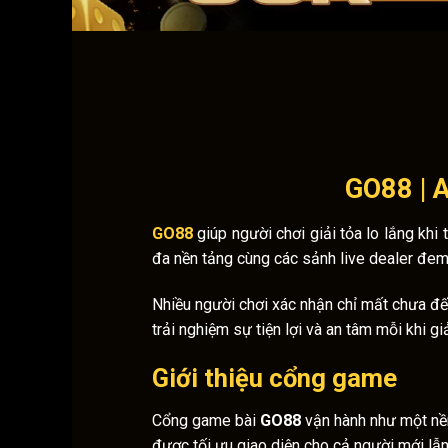
GO88
| 
GO88
giúp người chơi giải tỏa lo lắng kh
đa nền tảng cùng các sảnh live dealer đem 
Nhiều người chơi xác nhận chỉ mất chưa đế
trải nghiệm sự tiện lợi và an tâm mỗi khi giải
Giới thiệu cổng game
Cổng game bài
GO88
vận hành như một nền 
được tối ưu giao diện cho cả người mới lẫn