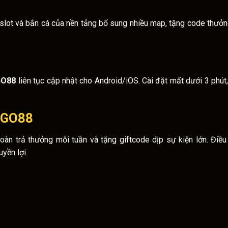
nh, slot và bắn cá của nền tảng bổ sung nhiều map, tặng code thư
GO88
liên tục cập nhật cho Android/iOS. Cài đặt mất dưới 3 phút,
GO88
oàn trả thưởng mỗi tuần và tặng giftcode dịp sự kiện lớn. Điều 
yền lợi.