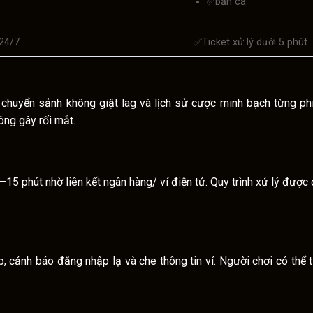
✅
bắn cá
24/7
✅
Ticket xử lý dưới 5 phút
, chuyển sảnh không giật lag và lịch sử cược minh bạch từng p
ông gây rối mắt.
–15 phút nhờ liên kết ngân hàng/ ví điện tử. Quy trình xử lý được 
p, cảnh báo đăng nhập lạ và che thông tin ví. Người chơi có thể 