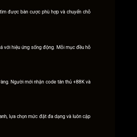
ẫn tìm được bàn cược phù hợp và chuyển chỗ
n cá với hiệu ứng sống động. Mỗi mục đều hỗ
õ ràng. Người mới nhận code tân thủ +88K và
nhanh, lựa chọn mức đặt đa dạng và luôn cập