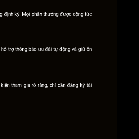
ởng định kỳ. Mọi phần thưởng được cộng tức
 hỗ trợ thông báo ưu đãi tự động và giữ ổn
kiện tham gia rõ ràng, chỉ cần đăng ký tài