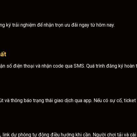
 ký trải nghiệm để nhận trọn ưu đãi ngay từ hôm nay.
ất
nhận số điện thoại và nhận code qua SMS. Quá trình đăng ký hoàn tấ
út và thông báo trạng thái giao dịch qua app. Nếu có sự cố, ticke
link dự phòng tự động điều hướng khi cần. Người chơi tải và cài 