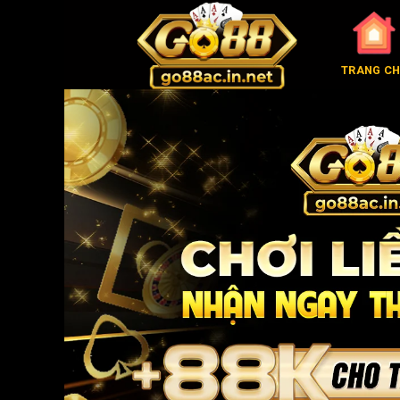
Skip
to
content
TRANG C