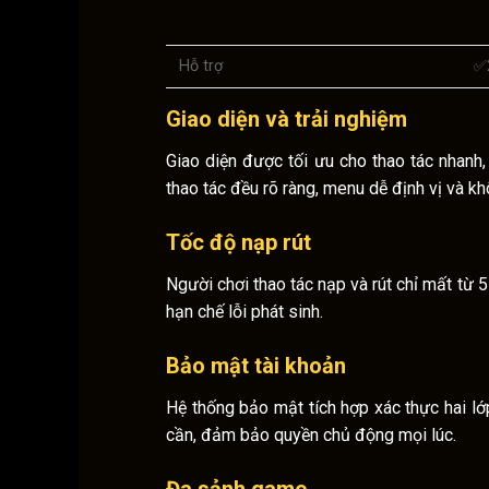
Hỗ trợ
✅
Giao diện và trải nghiệm
Giao diện được tối ưu cho thao tác nhanh
thao tác đều rõ ràng, menu dễ định vị và kh
Tốc độ nạp rút
Người chơi thao tác nạp và rút chỉ mất từ 5
hạn chế lỗi phát sinh.
Bảo mật tài khoản
Hệ thống bảo mật tích hợp xác thực hai lớ
cần, đảm bảo quyền chủ động mọi lúc.
Đa sảnh game