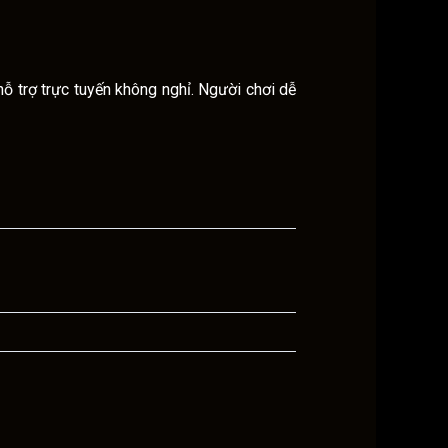
hỗ trợ trực tuyến không nghỉ. Người chơi dễ