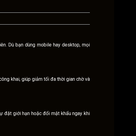
hiên. Dù bạn dùng mobile hay desktop, mọi
công khai, giúp giảm tối đa thời gian chờ và
tự đặt giới hạn hoặc đổi mật khẩu ngay khi