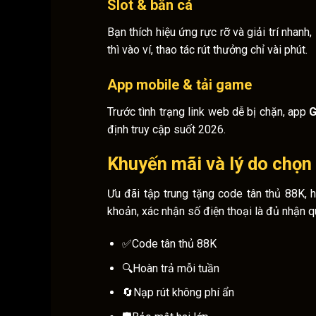
Slot & bắn cá
Bạn thích hiệu ứng rực rỡ và giải trí nha
thì vào ví, thao tác rút thưởng chỉ vài phút.
App mobile & tải game
Trước tình trạng link web dễ bị chặn, app
định truy cập suốt 2026.
Khuyến mãi và lý do chọn
Ưu đãi tập trung tặng code tân thủ 88K, h
khoản, xác nhận số điện thoại là đủ nhận qu
✅
Code tân thủ 88K
🔍
Hoàn trả mỗi tuần
🔄
Nạp rút không phí ẩn