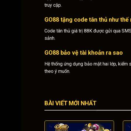
truy cập.
GO88
tặng code tân thủ như thế
Code tân thủ giá trị 88K được gửi qua SMS
sảnh.
GO88
bảo vệ tài khoản ra sao
Hệ thống ứng dụng bảo mật hai lớp, kiểm s
theo ý muốn.
BÀI VIẾT MỚI NHẤT