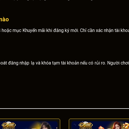
 nào
 hoặc mục Khuyến mãi khi đăng ký mới. Chỉ cần xác nhận tài kho
oát đăng nhập lạ và khóa tạm tài khoản nếu có rủi ro. Người chơ