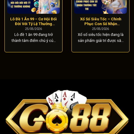
Lô Đề 1 Ăn 99 – Cơ Hội Đổi
Xổ Số Siêu Tốc – Chinh
Đời Với Tỷ Lệ Thưởng
Phục Con Số Nhận
Khủng
Thưởng Tức Thì
25/05/2026
25/05/2026
Lô đề 1 ăn 99 đang trở
Xổ số siêu tốc hiện đang là
thành tâm điểm chú ý của
sản phẩm giải trí được săn
cộng đồng ngư thủ số học
đón nhất tại các cổng
nhờ mức trả thưởng [...]
game trực tuyến nhờ tốc [...]