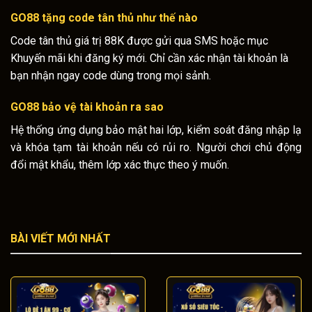
GO88
tặng code tân thủ như thế nào
Code tân thủ giá trị 88K được gửi qua SMS hoặc mục
Khuyến mãi khi đăng ký mới. Chỉ cần xác nhận tài khoản là
bạn nhận ngay code dùng trong mọi sảnh.
GO88
bảo vệ tài khoản ra sao
Hệ thống ứng dụng bảo mật hai lớp, kiểm soát đăng nhập lạ
và khóa tạm tài khoản nếu có rủi ro. Người chơi chủ động
đổi mật khẩu, thêm lớp xác thực theo ý muốn.
BÀI VIẾT MỚI NHẤT