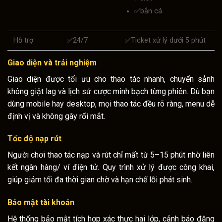
✅
bắn cá
Hỗ trợ
✅
24/7
✅
Ticket xử lý dưới 5 phút
Giao diện và trải nghiệm
Giao diện được tối ưu cho thao tác nhanh, chuyển sảnh
không giật lag và lịch sử cược minh bạch từng phiên. Dù bạn
dùng mobile hay desktop, mọi thao tác đều rõ ràng, menu dễ
định vị và không gây rối mắt.
Tốc độ nạp rút
Người chơi thao tác nạp và rút chỉ mất từ 5–15 phút nhờ liên
kết ngân hàng/ ví điện tử. Quy trình xử lý được công khai,
giúp giảm tối đa thời gian chờ và hạn chế lỗi phát sinh.
Bảo mật tài khoản
Hệ thống bảo mật tích hợp xác thực hai lớp, cảnh báo đăng