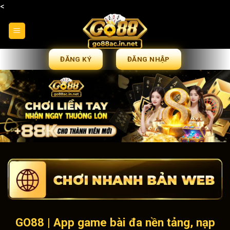
<
Skip
to
content
ĐĂNG KÝ
ĐĂNG NHẬP
GO88
| App game bài đa nền tảng, nạp