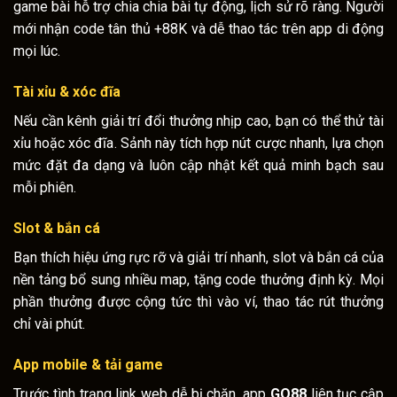
game bài hỗ trợ chia chia bài tự động, lịch sử rõ ràng. Người
mới nhận code tân thủ +88K và dễ thao tác trên app di động
mọi lúc.
Tài xỉu & xóc đĩa
Nếu cần kênh giải trí đổi thưởng nhịp cao, bạn có thể thử tài
xỉu hoặc xóc đĩa. Sảnh này tích hợp nút cược nhanh, lựa chọn
mức đặt đa dạng và luôn cập nhật kết quả minh bạch sau
mỗi phiên.
Slot & bắn cá
Bạn thích hiệu ứng rực rỡ và giải trí nhanh, slot và bắn cá của
nền tảng bổ sung nhiều map, tặng code thưởng định kỳ. Mọi
phần thưởng được cộng tức thì vào ví, thao tác rút thưởng
chỉ vài phút.
App mobile & tải game
Trước tình trạng link web dễ bị chặn, app
GO88
liên tục cập