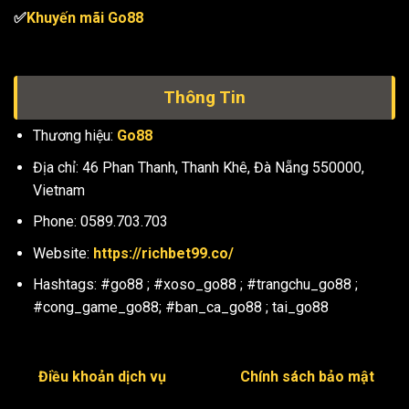
✅
Khuyến mãi Go88
Thông Tin
Thương hiệu:
Go88
Địa chỉ: 46 Phan Thanh, Thanh Khê, Đà Nẵng 550000,
Vietnam
Phone: 0589.703.703
Website:
https://richbet99.co/
Hashtags: #go88 ; #xoso_go88 ; #trangchu_go88 ;
#cong_game_go88; #ban_ca_go88 ; tai_go88
Điều khoản dịch vụ
Chính sách bảo mật