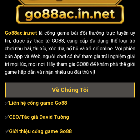
Go88ac.in.net
là cổng game bài đổi thưởng trực tuyến uy
tín, được ủy thác từ GO88, cung cấp đa dạng thể loại trò
chơi như bài, tài xỉu, xóc đĩa, nổ hũ và xổ số online. Với phiên
bản App và Web, người chơi có thể tham gia trải nghiệm giải
trí mọi lúc, mọi nơi. Hãy tham gia GO88 để khám phá thế giới
game hấp dẫn và nhận nhiều ưu đãi thú vị!
Về Chúng Tôi
✅
Liên hệ cổng game
Go88
✅
CEO/
Tác giả David Tường
✅
Giới thiệu cổng game
Go88