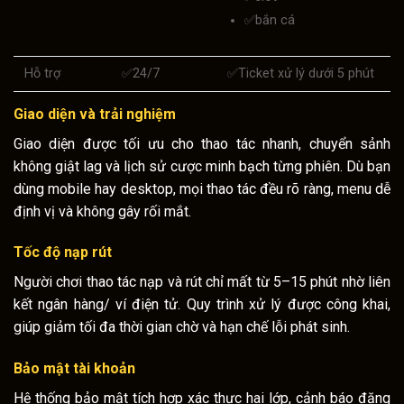
✅
bắn cá
Hỗ trợ
✅
24/7
✅
Ticket xử lý dưới 5 phút
Giao diện và trải nghiệm
Giao diện được tối ưu cho thao tác nhanh, chuyển sảnh
không giật lag và lịch sử cược minh bạch từng phiên. Dù bạn
dùng mobile hay desktop, mọi thao tác đều rõ ràng, menu dễ
định vị và không gây rối mắt.
Tốc độ nạp rút
Người chơi thao tác nạp và rút chỉ mất từ 5–15 phút nhờ liên
kết ngân hàng/ ví điện tử. Quy trình xử lý được công khai,
giúp giảm tối đa thời gian chờ và hạn chế lỗi phát sinh.
Bảo mật tài khoản
Hệ thống bảo mật tích hợp xác thực hai lớp, cảnh báo đăng