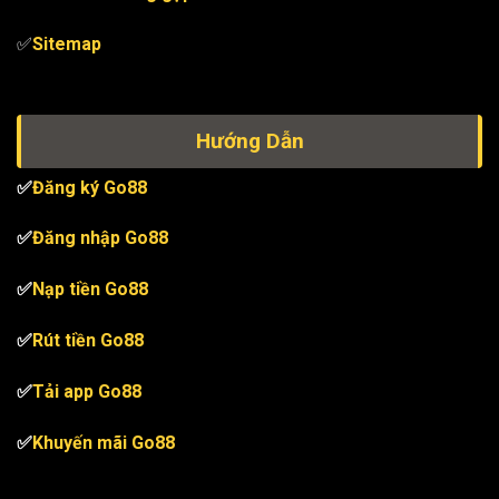
✅
Sitemap
Hướng Dẫn
✅
Đăng ký Go88
✅
Đăng nhập Go88
✅
Nạp tiền Go88
✅
Rút tiền Go88
✅
Tải app Go88
✅
Khuyến mãi Go88