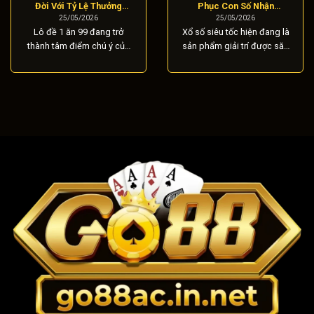
Đời Với Tỷ Lệ Thưởng
Phục Con Số Nhận
Khủng
Thưởng Tức Thì
25/05/2026
25/05/2026
Lô đề 1 ăn 99 đang trở
Xổ số siêu tốc hiện đang là
thành tâm điểm chú ý của
sản phẩm giải trí được săn
cộng đồng ngư thủ số học
đón nhất tại các cổng
nhờ mức trả thưởng [...]
game trực tuyến nhờ tốc [...]