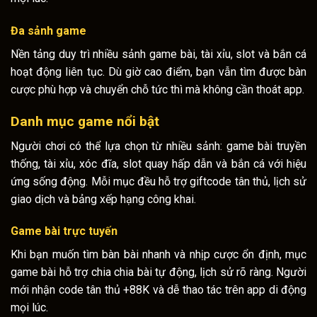
Đa sảnh game
Nền tảng duy trì nhiều sảnh game bài, tài xỉu, slot và bắn cá
hoạt động liên tục. Dù giờ cao điểm, bạn vẫn tìm được bàn
cược phù hợp và chuyển chỗ tức thì mà không cần thoát app.
Danh mục game nổi bật
Người chơi có thể lựa chọn từ nhiều sảnh: game bài truyền
thống, tài xỉu, xóc đĩa, slot quay hấp dẫn và bắn cá với hiệu
ứng sống động. Mỗi mục đều hỗ trợ giftcode tân thủ, lịch sử
giao dịch và bảng xếp hạng công khai.
Game bài trực tuyến
Khi bạn muốn tìm bàn bài nhanh và nhịp cược ổn định, mục
game bài hỗ trợ chia chia bài tự động, lịch sử rõ ràng. Người
mới nhận code tân thủ +88K và dễ thao tác trên app di động
mọi lúc.