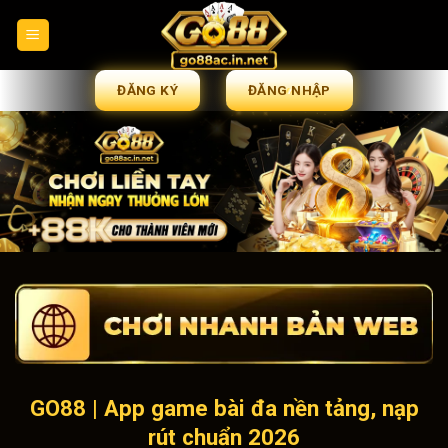
Skip
to
content
ĐĂNG KÝ
ĐĂNG NHẬP
GO88
| App game bài đa nền tảng, nạp
rút chuẩn 2026