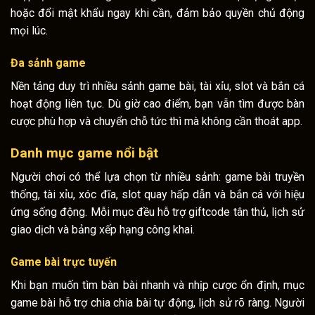
hoặc đổi mật khẩu ngay khi cần, đảm bảo quyền chủ động
mọi lúc.
Đa sảnh game
Nền tảng duy trì nhiều sảnh game bài, tài xỉu, slot và bắn cá
hoạt động liên tục. Dù giờ cao điểm, bạn vẫn tìm được bàn
cược phù hợp và chuyển chỗ tức thì mà không cần thoát app.
Danh mục game nổi bật
Người chơi có thể lựa chọn từ nhiều sảnh: game bài truyền
thống, tài xỉu, xóc đĩa, slot quay hấp dẫn và bắn cá với hiệu
ứng sống động. Mỗi mục đều hỗ trợ giftcode tân thủ, lịch sử
giao dịch và bảng xếp hạng công khai.
Game bài trực tuyến
Khi bạn muốn tìm bàn bài nhanh và nhịp cược ổn định, mục
game bài hỗ trợ chia chia bài tự động, lịch sử rõ ràng. Người