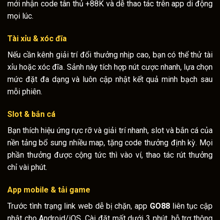
mới nhận code tân thủ +88K và dễ thao tác trên app di động
mọi lúc.
Tài xỉu & xóc đĩa
Nếu cần kênh giải trí đổi thưởng nhịp cao, bạn có thể thử tài
xỉu hoặc xóc đĩa. Sảnh này tích hợp nút cược nhanh, lựa chọn
mức đặt đa dạng và luôn cập nhật kết quả minh bạch sau
mỗi phiên.
Slot & bắn cá
Bạn thích hiệu ứng rực rỡ và giải trí nhanh, slot và bắn cá của
nền tảng bổ sung nhiều map, tặng code thưởng định kỳ. Mọi
phần thưởng được cộng tức thì vào ví, thao tác rút thưởng
chỉ vài phút.
App mobile & tải game
Trước tình trạng link web dễ bị chặn, app
GO88
liên tục cập
nhật cho Android/iOS. Cài đặt mất dưới 3 phút, hỗ trợ thông