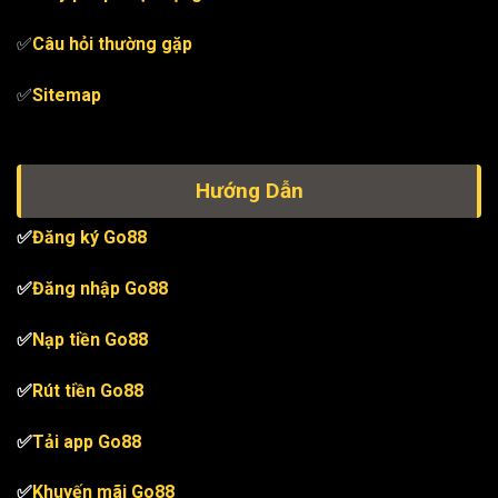
✅
Câu hỏi thường gặp
✅
Sitemap
Hướng Dẫn
✅
Đăng ký Go88
✅
Đăng nhập Go88
✅
Nạp tiền Go88
✅
Rút tiền Go88
✅
Tải app Go88
✅
Khuyến mãi Go88