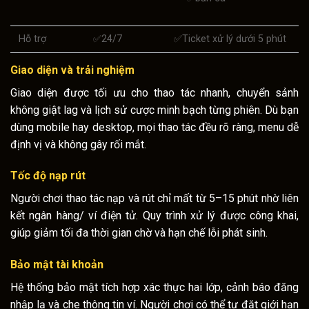
Hỗ trợ
✅
24/7
✅
Ticket xử lý dưới 5 phút
Giao diện và trải nghiệm
Giao diện được tối ưu cho thao tác nhanh, chuyển sảnh
không giật lag và lịch sử cược minh bạch từng phiên. Dù bạn
dùng mobile hay desktop, mọi thao tác đều rõ ràng, menu dễ
định vị và không gây rối mắt.
Tốc độ nạp rút
Người chơi thao tác nạp và rút chỉ mất từ 5–15 phút nhờ liên
kết ngân hàng/ ví điện tử. Quy trình xử lý được công khai,
giúp giảm tối đa thời gian chờ và hạn chế lỗi phát sinh.
Bảo mật tài khoản
Hệ thống bảo mật tích hợp xác thực hai lớp, cảnh báo đăng
nhập lạ và che thông tin ví. Người chơi có thể tự đặt giới hạn