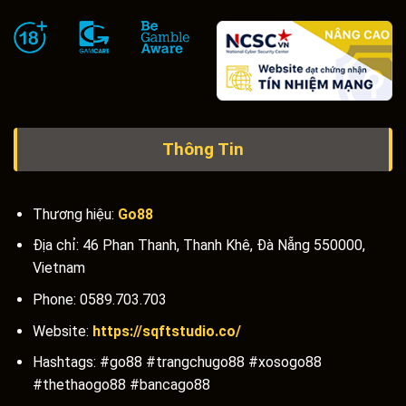
Tiêu
chí
Thông tin chi tiết
bảo
mật
Công
Go88
áp dụng công nghệ mã hóa SSL hiện đại giúp
nghệ
toàn bộ dữ liệu đăng nhập, giao dịch và thông tin cá
mã
nhân của người chơi được bảo vệ an toàn trước nguy
hóa
cơ đánh cắp hoặc xâm nhập trái phép.
Thông Tin
Hệ thống xác thực nhiều lớp giúp tăng cường bảo mật
Bảo
cho tài khoản người dùng, hạn chế tối đa tình trạng
vệ tài
truy cập trái phép và đảm bảo an toàn trong suốt quá
khoản
trình sử dụng.
Thương hiệu:
Go88
An
Địa chỉ: 46 Phan Thanh, Thanh Khê, Đà Nẵng 550000,
Mọi giao dịch nạp và rút tiền đều được kiểm duyệt tự
toàn
động thông qua hệ thống bảo mật thông minh, giúp xử
Vietnam
giao
lý nhanh chóng, chính xác và giảm thiểu rủi ro gian lận.
dịch
Phone: 0589.703.703
Bảo
Cổng game cam kết tuyệt đối không chia sẻ, mua bán
Website:
https://sqftstudio.co/
mật
hoặc tiết lộ dữ liệu cá nhân của khách hàng cho bên
thông
thứ ba, đảm bảo quyền riêng tư và sự an tâm cho
Hashtags: #go88 #trangchugo88 #xosogo88
tin
người chơi.
#thethaogo88 #bancago88