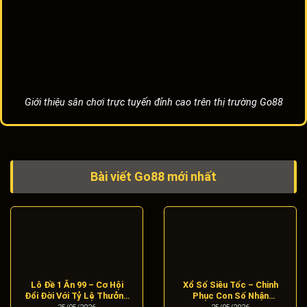
Giới thiệu sân chơi trực tuyến đỉnh cao trên thị trường Go88
Theo thông tin được công bố, Go88 sở hữu các chứng nhận
và giấy phép liên quan đến lĩnh vực giải trí trực tuyến, góp
Bài viết Go88 mới nhất
phần khẳng định tính minh bạch trong quá trình vận hành. Đơn
vị này cũng cho biết nền tảng đáp ứng các tiêu chuẩn quản
lý và giám sát từ những tổ chức có uy tín trong ngành, từ
đó nâng cao độ tin cậy và mang lại sự yên tâm cho người
tham gia.
Một trong những yếu tố giúp Go88 thu hút lượng lớn người
Lô Đề 1 Ăn 99 – Cơ Hội
Xổ Số Siêu Tốc – Chinh
dùng là hệ thống trò chơi đa dạng, bao gồm game bài đổi
Đổi Đời Với Tỷ Lệ Thưởng
Phục Con Số Nhận
Khủng
Thưởng Tức Thì