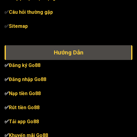
✅
Câu hỏi thường gặp
✅
Sitemap
Hướng Dẫn
✅
Đăng ký Go88
✅
Đăng nhập Go88
✅
Nạp tiền Go88
✅
Rút tiền Go88
✅
Tải app Go88
✅
Khuyến mãi Go88