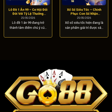
Lô Đề 1 Ăn 99 – Cơ Hội Đổi
Xổ Số Siêu Tốc – Chinh
Đời Với Tỷ Lệ Thưởng
Phục Con Số Nhận
Khủng
Thưởng Tức Thì
25/05/2026
25/05/2026
Lô đề 1 ăn 99 đang trở
Xổ số siêu tốc hiện đang là
thành tâm điểm chú ý của
sản phẩm giải trí được săn
cộng đồng ngư thủ số học
đón nhất tại các cổng
nhờ mức trả thưởng [...]
game trực tuyến nhờ tốc [...]