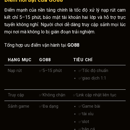
Điểm mạnh của nền tảng chính là tốc độ xử lý nạp rút cam
kết chỉ 5–15 phút, bảo mật tài khoản hai lớp và hỗ trợ trực
tuyến không nghỉ. Người chơi dễ dàng truy cập sảnh mọi lúc
mọi nơi mà không lo bị gián đoạn trải nghiệm.
Tổng hợp ưu điểm vận hành tại
GO88
HẠNG MỤC
GO88
TIÊU CHÍ
Nạp rút
✅
5–15 phút
✅
Tốc độ chuẩn
✅
giao dịch 1:1
Truy cập
✅
Không chặn
✅
Link cập nhật liên tục
Sảnh game
✅
Đa dạng
✅
Game bài
✅
tài xỉu
✅
slot
✅
bắn cá