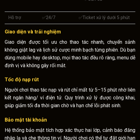
Hỗ trợ
✅
24/7
✅
Ticket xử lý dưới 5 phút
Giao diện và trải nghiệm
Giao diện được tối ưu cho thao tác nhanh, chuyển sảnh
không giật lag và lịch sử cược minh bạch từng phiên. Dù bạn
dùng mobile hay desktop, mọi thao tác đều rõ ràng, menu dễ
định vị và không gây rối mắt.
Tốc độ nạp rút
Người chơi thao tác nạp và rút chỉ mất từ 5–15 phút nhờ liên
kết ngân hàng/ ví điện tử. Quy trình xử lý được công khai,
giúp giảm tối đa thời gian chờ và hạn chế lỗi phát sinh.
Bảo mật tài khoản
Hệ thống bảo mật tích hợp xác thực hai lớp, cảnh báo đăng
nhập lạ và che thông tin ví. Người chơi có thể tự đặt giới hạn