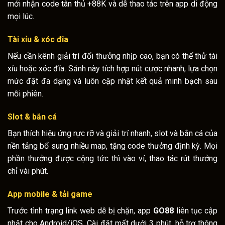
mới nhận code tân thủ +88K và dễ thao tác trên app di động
mọi lúc.
Tài xỉu & xóc đĩa
Nếu cần kênh giải trí đổi thưởng nhịp cao, bạn có thể thử tài
xỉu hoặc xóc đĩa. Sảnh này tích hợp nút cược nhanh, lựa chọn
mức đặt đa dạng và luôn cập nhật kết quả minh bạch sau
mỗi phiên.
Slot & bắn cá
Bạn thích hiệu ứng rực rỡ và giải trí nhanh, slot và bắn cá của
nền tảng bổ sung nhiều map, tặng code thưởng định kỳ. Mọi
phần thưởng được cộng tức thì vào ví, thao tác rút thưởng
chỉ vài phút.
App mobile & tải game
Trước tình trạng link web dễ bị chặn, app
GO88
liên tục cập
nhật cho Android/iOS. Cài đặt mất dưới 3 phút, hỗ trợ thông