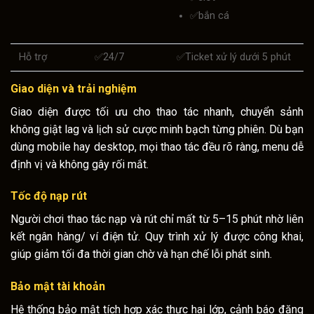
✅
bắn cá
Hỗ trợ
✅
24/7
✅
Ticket xử lý dưới 5 phút
Giao diện và trải nghiệm
Giao diện được tối ưu cho thao tác nhanh, chuyển sảnh
không giật lag và lịch sử cược minh bạch từng phiên. Dù bạn
dùng mobile hay desktop, mọi thao tác đều rõ ràng, menu dễ
định vị và không gây rối mắt.
Tốc độ nạp rút
Người chơi thao tác nạp và rút chỉ mất từ 5–15 phút nhờ liên
kết ngân hàng/ ví điện tử. Quy trình xử lý được công khai,
giúp giảm tối đa thời gian chờ và hạn chế lỗi phát sinh.
Bảo mật tài khoản
Hệ thống bảo mật tích hợp xác thực hai lớp, cảnh báo đăng