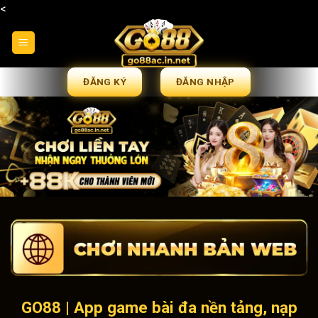
<
Skip
to
content
ĐĂNG KÝ
ĐĂNG NHẬP
GO88
| App game bài đa nền tảng, nạp