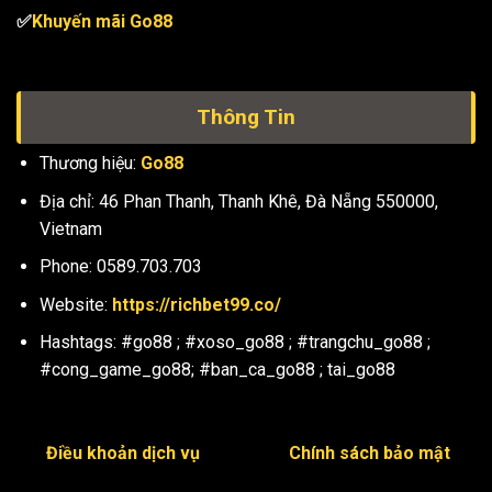
✅
Khuyến mãi Go88
Thông Tin
Thương hiệu:
Go88
Địa chỉ: 46 Phan Thanh, Thanh Khê, Đà Nẵng 550000,
Vietnam
Phone: 0589.703.703
Website:
https://richbet99.co/
Hashtags: #go88 ; #xoso_go88 ; #trangchu_go88 ;
#cong_game_go88; #ban_ca_go88 ; tai_go88
Điều khoản dịch vụ
Chính sách bảo mật