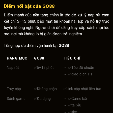
Điểm nổi bật của
GO88
Điểm mạnh của nền tảng chính là tốc độ xử lý nạp rút cam
kết chỉ 5–15 phút, bảo mật tài khoản hai lớp và hỗ trợ trực
tuyến không nghỉ. Người chơi dễ dàng truy cập sảnh mọi lúc
mọi nơi mà không lo bị gián đoạn trải nghiệm.
Tổng hợp ưu điểm vận hành tại
GO88
HẠNG MỤC
GO88
TIÊU CHÍ
Nạp rút
✅
5–15 phút
✅
Tốc độ chuẩn
✅
giao dịch 1:1
Truy cập
✅
Không chặn
✅
Link cập nhật liên tục
Sảnh game
✅
Đa dạng
✅
Game bài
✅
tài xỉu
✅
slot