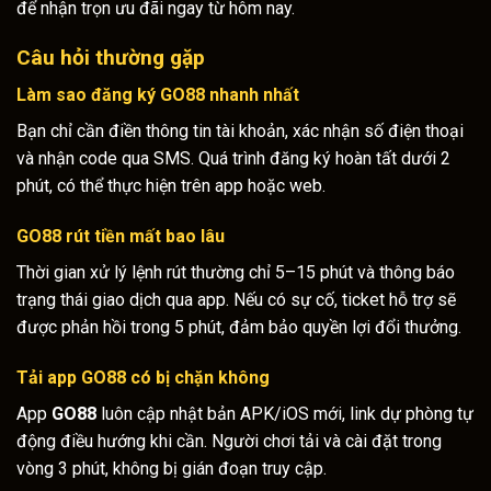
để nhận trọn ưu đãi ngay từ hôm nay.
Câu hỏi thường gặp
Làm sao đăng ký
GO88
nhanh nhất
Bạn chỉ cần điền thông tin tài khoản, xác nhận số điện thoại
và nhận code qua SMS. Quá trình đăng ký hoàn tất dưới 2
phút, có thể thực hiện trên app hoặc web.
GO88
rút tiền mất bao lâu
Thời gian xử lý lệnh rút thường chỉ 5–15 phút và thông báo
trạng thái giao dịch qua app. Nếu có sự cố, ticket hỗ trợ sẽ
được phản hồi trong 5 phút, đảm bảo quyền lợi đổi thưởng.
Tải app
GO88
có bị chặn không
App
GO88
luôn cập nhật bản APK/iOS mới, link dự phòng tự
động điều hướng khi cần. Người chơi tải và cài đặt trong
vòng 3 phút, không bị gián đoạn truy cập.