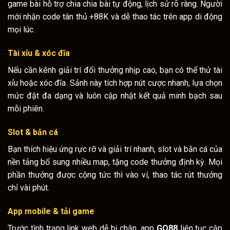
game bài hỗ trợ chia chia bài tự động, lịch sử rõ ràng. Người
mới nhận code tân thủ +88K và dễ thao tác trên app di động
mọi lúc.
Tài xỉu & xóc đĩa
Nếu cần kênh giải trí đổi thưởng nhịp cao, bạn có thể thử tài
xỉu hoặc xóc đĩa. Sảnh này tích hợp nút cược nhanh, lựa chọn
mức đặt đa dạng và luôn cập nhật kết quả minh bạch sau
mỗi phiên.
Slot & bắn cá
Bạn thích hiệu ứng rực rỡ và giải trí nhanh, slot và bắn cá của
nền tảng bổ sung nhiều map, tặng code thưởng định kỳ. Mọi
phần thưởng được cộng tức thì vào ví, thao tác rút thưởng
chỉ vài phút.
App mobile & tải game
Trước tình trạng link web dễ bị chặn, app
GO88
liên tục cập