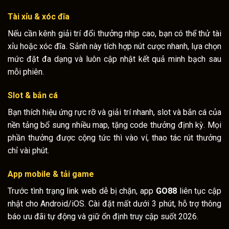
Tài xỉu & xóc đĩa
Nếu cần kênh giải trí đổi thưởng nhịp cao, bạn có thể thử tài
xỉu hoặc xóc đĩa. Sảnh này tích hợp nút cược nhanh, lựa chọn
mức đặt đa dạng và luôn cập nhật kết quả minh bạch sau
mỗi phiên.
Slot & bắn cá
Bạn thích hiệu ứng rực rỡ và giải trí nhanh, slot và bắn cá của
nền tảng bổ sung nhiều map, tặng code thưởng định kỳ. Mọi
phần thưởng được cộng tức thì vào ví, thao tác rút thưởng
chỉ vài phút.
App mobile & tải game
Trước tình trạng link web dễ bị chặn, app
GO88
liên tục cập
nhật cho Android/iOS. Cài đặt mất dưới 3 phút, hỗ trợ thông
báo ưu đãi tự động và giữ ổn định truy cập suốt 2026.