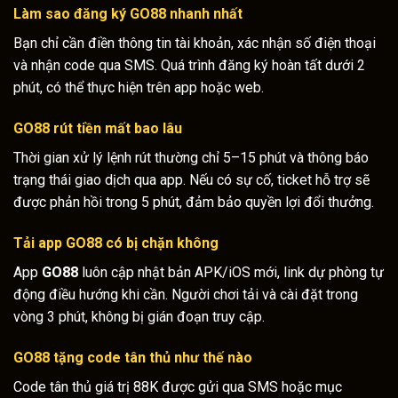
Làm sao đăng ký
GO88
nhanh nhất
Bạn chỉ cần điền thông tin tài khoản, xác nhận số điện thoại
và nhận code qua SMS. Quá trình đăng ký hoàn tất dưới 2
phút, có thể thực hiện trên app hoặc web.
GO88
rút tiền mất bao lâu
Thời gian xử lý lệnh rút thường chỉ 5–15 phút và thông báo
trạng thái giao dịch qua app. Nếu có sự cố, ticket hỗ trợ sẽ
được phản hồi trong 5 phút, đảm bảo quyền lợi đổi thưởng.
Tải app
GO88
có bị chặn không
App
GO88
luôn cập nhật bản APK/iOS mới, link dự phòng tự
động điều hướng khi cần. Người chơi tải và cài đặt trong
vòng 3 phút, không bị gián đoạn truy cập.
GO88
tặng code tân thủ như thế nào
Code tân thủ giá trị 88K được gửi qua SMS hoặc mục