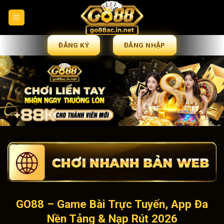
Skip
to
content
ĐĂNG KÝ
ĐĂNG NHẬP
GO88
– Game Bài Trực Tuyến, App Đa
Nền Tảng & Nạp Rút 2026