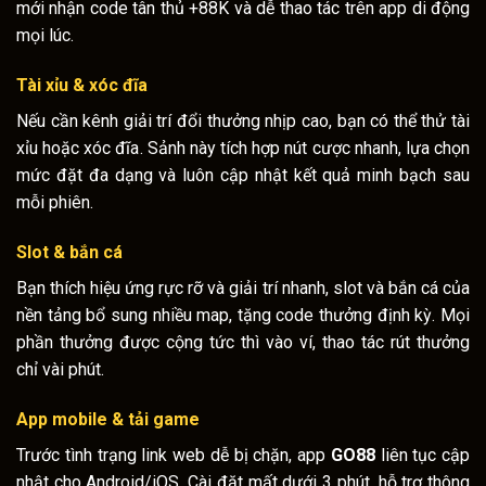
mới nhận code tân thủ +88K và dễ thao tác trên app di động
mọi lúc.
Tài xỉu & xóc đĩa
Nếu cần kênh giải trí đổi thưởng nhịp cao, bạn có thể thử tài
xỉu hoặc xóc đĩa. Sảnh này tích hợp nút cược nhanh, lựa chọn
mức đặt đa dạng và luôn cập nhật kết quả minh bạch sau
mỗi phiên.
Slot & bắn cá
Bạn thích hiệu ứng rực rỡ và giải trí nhanh, slot và bắn cá của
nền tảng bổ sung nhiều map, tặng code thưởng định kỳ. Mọi
phần thưởng được cộng tức thì vào ví, thao tác rút thưởng
chỉ vài phút.
App mobile & tải game
Trước tình trạng link web dễ bị chặn, app
GO88
liên tục cập
nhật cho Android/iOS. Cài đặt mất dưới 3 phút, hỗ trợ thông