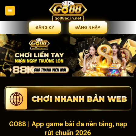
Skip
to
content
ĐĂNG KÝ
ĐĂNG NHẬP
GO88
| App game bài đa nền tảng, nạp
rút chuẩn 2026