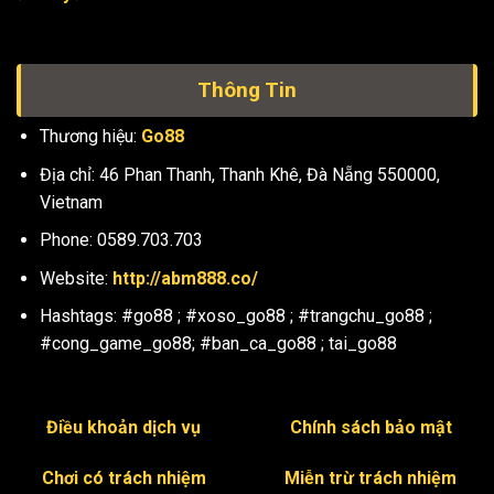
Thông Tin
Thương hiệu:
Go88
Địa chỉ: 46 Phan Thanh, Thanh Khê, Đà Nẵng 550000,
Vietnam
Phone: 0589.703.703
Website:
http://abm888.co/
Hashtags: #go88 ; #xoso_go88 ; #trangchu_go88 ;
#cong_game_go88; #ban_ca_go88 ; tai_go88
Điều khoản dịch vụ
Chính sách bảo mật
Chơi có trách nhiệm
Miễn trừ trách nhiệm