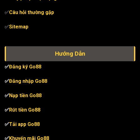
✅
Câu hỏi thường gặp
✅
Sitemap
Hướng Dẫn
✅
Đăng ký Go88
✅
Đăng nhập Go88
✅
Nạp tiền Go88
✅
Rút tiền Go88
✅
Tải app Go88
✅
Khuyến mãi Go88