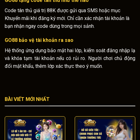
GO88
tặng code tân thủ như thế nào
Code tân thủ giá trị 88K được gửi qua SMS hoặc mục
Khuyến mãi khi đăng ký mới. Chỉ cần xác nhận tài khoản là
bạn nhận ngay code dùng trong mọi sảnh.
GO88
bảo vệ tài khoản ra sao
Hệ thống ứng dụng bảo mật hai lớp, kiểm soát đăng nhập lạ
và khóa tạm tài khoản nếu có rủi ro. Người chơi chủ động
đổi mật khẩu, thêm lớp xác thực theo ý muốn.
BÀI VIẾT MỚI NHẤT